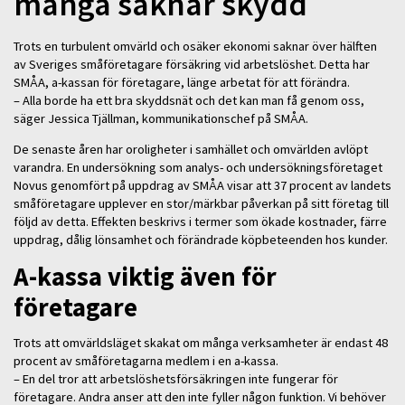
många saknar skydd
Trots en turbulent omvärld och osäker ekonomi saknar över hälften
av Sveriges småföretagare försäkring vid arbetslöshet. Detta har
SMÅA, a-kassan för företagare, länge arbetat för att förändra.
– Alla borde ha ett bra skyddsnät och det kan man få genom oss,
säger Jessica Tjällman, kommunikationschef på SMÅA.
De senaste åren har oroligheter i samhället och omvärlden avlöpt
varandra. En undersökning som analys- och undersökningsföretaget
Novus genomfört på uppdrag av SMÅA visar att 37 procent av landets
småföretagare upplever en stor/märkbar påverkan på sitt företag till
följd av detta. Effekten beskrivs i termer som ökade kostnader, färre
uppdrag, dålig lönsamhet och förändrade köpbeteenden hos kunder.
A-kassa viktig även för
företagare
Trots att omvärldsläget skakat om många verksamheter är endast 48
procent av småföretagarna medlem i en a-kassa.
– En del tror att arbetslöshetsförsäkringen inte fungerar för
företagare. Andra anser att den inte fyller någon funktion. Vi behöver