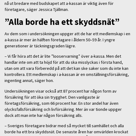
nå ut bredare med budskapet att a-kassan är viktig även för
företagare, säger Jessica Tjällman.
”Alla borde ha ett skyddsnät”
Av dem som i undersökningen uppger att de har ett medlemskap i en
a-kassa är mer än hälften företagare i åldern 50–59 år. I yngre
generationer är täckningsgraden lägre.
– Vi får höra att det är lite ”looservarning” över a-kassa. Men det
handlar inte om att ta höjd för att du ska misslyckas i första hand,
utan om att vara förberedd på att det kan ske saker som du inte kan
kontrollera. Ett medlemskap i a-kassan är en omställningsförsäkring,
ingenting annat, säger hon.
Undersökningen visar också att 87 procent har någon form av
försäkring för att öka sin trygghet. Den vanligaste är
företagsförsäkring, som 66 procent har. En stor andel har även
olycksfallsförsäkring och livförsäkring. Mer än var tionde uppger
dock att man inte har någon försäkring alls.
– Sveriges företagare bidrar med så mycket till samhället och alla
borde ha ett bra skyddsnät. De senaste åren har omvärlden krockat