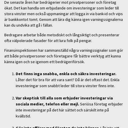
De senaste åren har bedrägerier mot privatpersoner och företag
ökat. Det kan handla om erbjudande om investeringar som leder till
stora vinster men också uppmaningar att logga in via bank-id och vips
är bankkontot tomt. Genom att lära dig känna igen varningssignalerna
kan du undvika att gå i fällan.
Bedragare arbetar både metodiskt och långsiktigt och presenterar
ofta välpolerade fasader för att lura folk på pengar.
Finansinspektionen har sammanställd några varningssignaler som gör
att både privatpersoner och företagare får bättre verktyg att kunna
känna igen och se igenom ett bedrägeriförsök.
Det finns inga snabba, enkla och säkra investeringar.
Låter det för bra för att vara sant? Då är det oftast det. Enkla
investeringar som snabbt leder till stora vinster finns inte.
Var skeptisk till alla som erbjuder investeringar via
sociala medier, telefon eller mejl.
Seriösa företag erbjuder
inte investeringar på det här sättet och särskilt inte på
kvällstid.