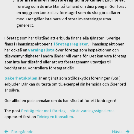
Gör inte affärer med företag du inte känner.
Låt inte ett
företag som du inte litar på ta hand om dina pengar. Gör först
en noggrann kontroll av företaget som du ska göra affärer
med. Det gäller inte bara vid stora investeringar utan
generellt.
Företag som har tillstånd att erbjuda finansiella tjänster i Sverige
finns i Finansinspektionens
företagsregister
. Finansinspektionen
har också en
varningslista
över företag som inspektionen och
tillsynsmyndigheter i andra länder vill varna för. Det kan vara företag
som inte har tillstånd eller att ett företagsnamn utnyttjas till
bedrägerier. Kontrollera företaget där!
Säkerhetskollen
är en tjänst som Stöldskyddsföreningen (SSF)
erbjuder. Där kan du testa om till exempel din hemsida och lösenord
är säkra.
Gör alltid en polisanmälan om du har råkat ut för ett bedrägeri!
The post
Bedrägerier mot företag – här är varningssignalerna
appeared first on
Tidningen Konsulten
.
Föregående
Nästa