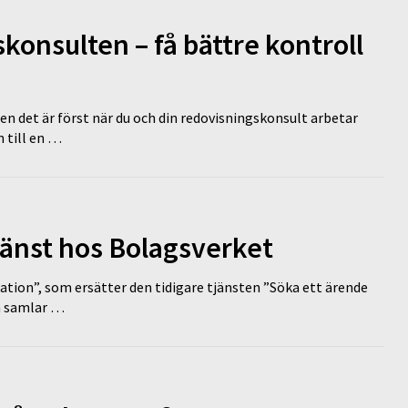
onsulten – få bättre kontroll
en det är först när du och din redovisningskonsult arbetar
 till en …
tjänst hos Bolagsverket
tion”, som ersätter den tidigare tjänsten ”Söka ett ärende
en samlar …