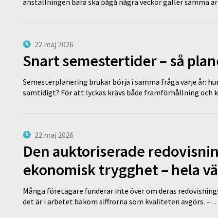
anställningen bara ska pågå några veckor gäller samma a
22 maj 2026
Snart semestertider – så plan
Semesterplanering brukar börja i samma fråga varje år: hu
samtidigt? För att lyckas krävs både framförhållning och 
22 maj 2026
Den auktoriserade redovisni
ekonomisk trygghet – hela v
Många företagare funderar inte över om deras redovisningsko
det är i arbetet bakom siffrorna som kvaliteten avgörs. – 