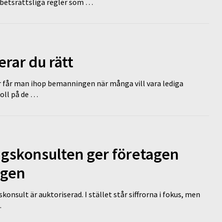
rbetsrättsliga regler som …
erar du rätt
r får man ihop bemanningen när många vill vara lediga
koll på de …
ngskonsulten ger företagen
ägen
nsult är auktoriserad. I stället står siffrorna i fokus, men
…