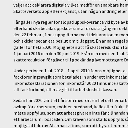
väljer att deklarera digitalt vilket medför en snabbare ha
Skatteverkets app eller e-tjänst, utan någon ändring eller 
I år gäller nya regler för slopad uppskovsränta vid byte a
efterhand ska betala uppskovsränta för sista gången i d
den 22 februari, finns uppgifterna med i deklarationen me
och skickar sedan ett beslut om tillägget. En annan regel
gäller för hela 2020. Möjligheten att få skattereduktion f
1 januari 2016 och den 30 juni 2019. Från och med den 1 juli 
skattereduktion för gåvor till godkända gåvomottagare Doc
Under perioden 1 juli 2018 – 1 april 2019 fanns möjlighet
fackföreningsavgift som betalades in under ett inkomstår. 
inkomstdeklarationen för inkomstår 2020 finns inte skatter
till fackförbund, eller avgift till arbetslöshetskassan.
Sedan har 2020 varit ett år som medfört en hel del hemarb
avdrag för arbetsrum, möbler, bredband, kaffe eller frukt.
måste uppfyllas, som att arbetsgivaren inte får tillhandah
ett arbetsrum i bostaden. Om kraven som ställs uppfylls
möjliga att dra av. Alternativ finns, som att hyra ut rummet