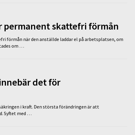
ir permanent skattefri förmån
efri förmån när den anställde laddar el på arbetsplatsen, om
lutades om …
innebär det för
äkringen i kraft. Den största förändringen är att
id. Syftet med …