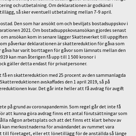
ntering och utbetalning. Om deklarationen är godkänd i
tillägg, så sker eventuell utbetalning mellan 7-9 april.
v bostad. Den som har ansökt om och beviljats bostadsuppskov i
eklarationen 2021. Om bostadsuppskovsansökan gjordes senast
n om ansökan kom in senare lägger Skatteverket till uppgiften
 som påverkar deklarationen är skattereduktion för gåva som
ör gåva har varit borttagen för gåvor som lämnats mellan den
2019 kan man återigen få upp till 1 500 kronor i
k gäller detta endast för privatpersoner.
 att få en skattereduktion med 25 procent av den sammanlagda
Skattereduktionen avskaffades den 1 april 2019, så på
eduktionen kvar. Det går inte heller att få avdrag för avgift
ete på grund av coronapandemin. Som regel går det inte få
 För att kunna göra avdrag finns ett antal förutsättningar som
ålla någon arbetsplats och att det finns ett klart behov av
 så kan merkostnaderna för användandet av rummet vara
 till företaget, eller ett lönetillägg för de anställda så länge