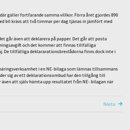
 där gäller fortfarande samma villkor. Förra året gjordes 890
med bil krävs att två timmar per dag tjänas in jämfört med
et går även att deklarera på papper. Det går att posta
ningsavgift och det kommer att finnas tillfälliga
. De tillfälliga deklararationsbrevlådorna finns dock inte i
da näringsverksamhet i en NE-bilaga som lämnas tillsammans
r sig av ett deklarationsombud har den tillgång till
 även att själv hämta upp resultatet från NE- bilagan när
Nästa