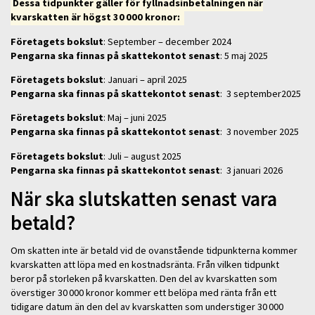
Dessa tidpunkter gäller för fyllnadsinbetalningen när
kvarskatten är högst 30 000 kronor:
Företagets bokslut
: September – december 2024
Pengarna ska finnas på skattekontot senast
: 5 maj 2025
Företagets bokslut
: Januari – april 2025
Pengarna ska finnas på skattekontot senast
: 3 september2025
Företagets bokslut
: Maj – juni 2025
Pengarna ska finnas på skattekontot senast
: 3 november 2025
Företagets bokslut
: Juli – august 2025
Pengarna ska finnas på skattekontot senast
: 3 januari 2026
När ska slutskatten senast vara
betald?
Om skatten inte är betald vid de ovanstående tidpunkterna kommer
kvarskatten att löpa med en kostnadsränta. Från vilken tidpunkt
beror på storleken på kvarskatten. Den del av kvarskatten som
överstiger 30 000 kronor kommer ett belöpa med ränta från ett
tidigare datum än den del av kvarskatten som understiger 30 000