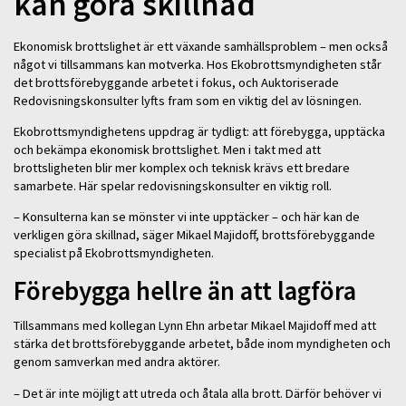
kan göra skillnad
Ekonomisk brottslighet är ett växande samhällsproblem – men också
något vi tillsammans kan motverka. Hos Ekobrottsmyndigheten står
det brottsförebyggande arbetet i fokus, och Auktoriserade
Redovisningskonsulter lyfts fram som en viktig del av lösningen.
Ekobrottsmyndighetens uppdrag är tydligt: att förebygga, upptäcka
och bekämpa ekonomisk brottslighet. Men i takt med att
brottsligheten blir mer komplex och teknisk krävs ett bredare
samarbete. Här spelar redovisningskonsulter en viktig roll.
– Konsulterna kan se mönster vi inte upptäcker – och här kan de
verkligen göra skillnad, säger Mikael Majidoff, brottsförebyggande
specialist på Ekobrottsmyndigheten.
Förebygga hellre än att lagföra
Tillsammans med kollegan Lynn Ehn arbetar Mikael Majidoff med att
stärka det brottsförebyggande arbetet, både inom myndigheten och
genom samverkan med andra aktörer.
– Det är inte möjligt att utreda och åtala alla brott. Därför behöver vi