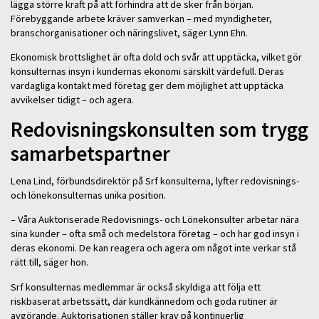
lägga större kraft på att förhindra att de sker från början.
Förebyggande arbete kräver samverkan – med myndigheter,
branschorganisationer och näringslivet, säger Lynn Ehn.
Ekonomisk brottslighet är ofta dold och svår att upptäcka, vilket gör
konsulternas insyn i kundernas ekonomi särskilt värdefull. Deras
vardagliga kontakt med företag ger dem möjlighet att upptäcka
avvikelser tidigt – och agera.
Redovisningskonsulten som trygg
samarbetspartner
Lena Lind, förbundsdirektör på Srf konsulterna, lyfter redovisnings-
och lönekonsulternas unika position.
– Våra Auktoriserade Redovisnings- och Lönekonsulter arbetar nära
sina kunder – ofta små och medelstora företag – och har god insyn i
deras ekonomi. De kan reagera och agera om något inte verkar stå
rätt till, säger hon.
Srf konsulternas medlemmar är också skyldiga att följa ett
riskbaserat arbetssätt, där kundkännedom och goda rutiner är
avgörande. Auktorisationen ställer krav på kontinuerlig