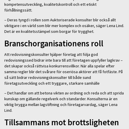
kompetensutveckling, kvalitetskontroll och ett etiskt
förhållningssätt.
– Deras tyngd i rollen som Auktoriserade konsulter blir också allt
viktigare i en värld som blir mer komplex och osäker, säger Lena Lind.
Det är en kvalitetsstämpel som borgar för trygghet.
Branschorganisationens roll
Att redovisningskonsulter hjälper företag att följa god
redovisningssed bidrar inte bara till att företagen uppfyller lagkrav –
det skapar också rättvisa konkurrensvillkor. När alla spelar efter
samma regler blir det svårare för oseriösa aktörer att få fotfäste. På
så sätt bidrar redovisningskonsulter till både sund
företagsutveckling och ett tryggare, starkare samhälle
– Det handlar om att betona vikten av ordning och reda och att sprida
kunskap om gällande regelverk och standarder. Konsulterna är en
viktig brygga mellan lagstiftning och företagarvardag, säger Lena
Lind.
Tillsammans mot brottsligheten