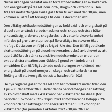
Nu har riksdagen beslutat om en fortsatt nedsättningen av koldioxid-
och energiskatt på diesel inom jord-, skogs- och vattenbruk. Den
tidigare nedsättningen skulle gälla fram till och med den 30 juni, men
kommer nu alltså att förlängas till den 31 december 2023.
Den tillfälligt utökade nedsättningen av koldioxid- och energiskatt på
diesel som används i arbetsmaskiner och i skepp och vissa båtar i
yrkesmässig jordbruks-, skogsbruks- och vattenbruksverksamhet
infördes på grund av att priset på flera viktiga insatsvaror ökat
kraftigt. Detta som en följd av kriget i Ukraina. Den tillfälligt utökade
skattenedsättningen på diesel motiverades också av behovet av att
upprätthålla och stärka svensk livsmedelsproduktion under den
extraordinära situation som rådde på grund av händelserna i
omvärlden. Den tillfälligt utökade nedsättningen av koldioxid- och
energiskatt på diesel inom jord-, skogs- och vattenbruk har nu
förlängts till att även gälla det sista halvåret för 2023.
De nya reglerna gäller för diesel som har förbrukats under tiden den
1 juli – 31 december 2023. Under denna period medges nedsättning
av koldioxidskatt med 2 491 kronor per kubikmeter för diesel (för
perioden 1 oktober 2022 – 30 juni 2023 är motsvarande belopp 2 292
kronor) och nedsättningen för energiskatt med 1 582 kronor per
kubikmeter (för perioden 1 oktober 2022 – 30 juni 2023 är