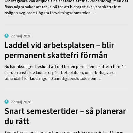
Arbetsgivare kan erbjuda sina anställda ett friskvårdsbidrag, men det
finns några saker att tänka på för att bidraget ska vara skattefritt.
Nyligen avgjorde Högsta förvaltningsdomstolen …
22 maj 2026
Laddel vid arbetsplatsen – blir
permanent skattefri förmån
Nu har riksdagen beslutat att det blir en permanent skattefri förmån
när den anställde laddar el på arbetsplatsen, om arbetsgivaren
tillhandahåller laddningen. Samtidigt beslutades om …
22 maj 2026
Snart semestertider – så planerar
du rätt
Semesterplanering brukar börja i samma fråga varje år: hur får man