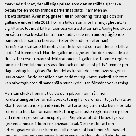
marknadsvärdet, det vill säga priset som den anställda själv ska
betala för en motsvarande parkeringsplats i närheten av
arbetsplatsen. Även möjligheten till fri parkering förlängs och blir
gällande under hela 2021. För anställda som inte har möjlighet att ta
sig till arbetet med bil kan taxiresa vara ett alternativ. Vanligtvis skulle
en sådan resa beskattas till marknadsvärde men under pågående
pandemi blir sådana taxiresor (eller liknande reseförmån)
förmånsbeskattade till motsvarande kostnad som om den anställde
hade åkt kommunalt. När det gäller möjligheten för den anställde att
dra av för resor i inkomstdeklarationen så gäller fortfarande reglerna
om minst fem kilometers avstånd och en tidsvinst på två timmar per
dag. Avdrag kan göras för den del av kostnaden som överstiger 11
000 kronor. För de anställda som ändå tar sig kommunalt till arbetet
kan arbetsgivaren tillhandahålla munskydd utan förmånsbeskattning.
Man kan skicka hem mat till de som jobbar hemifrån men
förutsättningen för förmånsbeskattning har däremot inte justerats av
Skatteverket under pandemin. För att arbetsgivaren ska kunna betala
för en måltid utan förmånsbeskattning så måste reglerna som gäller
vid intern representation uppfyllas. Regeln är att det krävs fysiskt
gemensamma måltider i en anvisad lokal. Det medför att om
arbetsgivaren skickar hem mat till de som jobbar hemifrån, oavsett
om det avser en gemensam konferens eller liknande, så blir det en