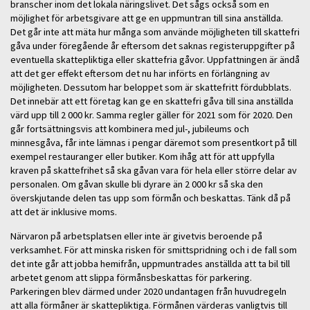
branscher inom det lokala näringslivet. Det sågs också som en
möjlighet för arbetsgivare att ge en uppmuntran till sina anställda.
Det går inte att mäta hur många som använde möjligheten till skattefri
gåva under föregående år eftersom det saknas registeruppgifter på
eventuella skattepliktiga eller skattefria gåvor. Uppfattningen är ändå
att det ger effekt eftersom det nu har införts en förlängning av
möjligheten. Dessutom har beloppet som är skattefritt fördubblats.
Det innebär att ett företag kan ge en skattefri gåva till sina anställda
värd upp till 2 000 kr. Samma regler gäller för 2021 som för 2020. Den
går fortsättningsvis att kombinera med jul-, jubileums och
minnesgåva, får inte lämnas i pengar däremot som presentkort på till
exempel restauranger eller butiker. Kom ihåg att för att uppfylla
kraven på skattefrihet så ska gåvan vara för hela eller större delar av
personalen. Om gåvan skulle bli dyrare än 2 000 kr så ska den
överskjutande delen tas upp som förmån och beskattas. Tänk då på
att det är inklusive moms.
Närvaron på arbetsplatsen eller inte är givetvis beroende på
verksamhet. För att minska risken för smittspridning och i de fall som
det inte går att jobba hemifrån, uppmuntrades anställda att ta bil till
arbetet genom att slippa förmånsbeskattas för parkering.
Parkeringen blev därmed under 2020 undantagen från huvudregeln
att alla förmåner är skattepliktiga. Förmånen värderas vanligtvis till