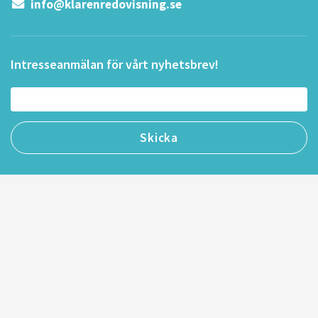
info@klarenredovisning.se
Intresseanmälan för vårt nyhetsbrev!