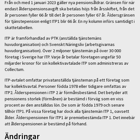
Från och med 1 januari 2023 gäller nya pensionsåldrar. Gränsen för när
endast ålderspensionsavgift ska betalas höjs från årsskiftet, från det
år personen fyller 66 år till det år personen fyller 67 år. Åldersgränsen
för tjänstepension enligt ITP1 blir 66 år. En ny kolumn införs samtidigt i
skattetabellen.
ITP är framförhandlad av PTK (anställda tjänstemäns
huvudorganisation) och Svenskt Näringsliv (arbetsgivarnas
huvudorganisation). Över 2 miljoner tjänstemän på över 30 000
företag i Sverige har ITP. Varje år betalar företagen ungefär 50
miljarder kronor för sin kollektivavtalade ITP som administreras av
Collectum.
ITP-avtalet omfattar privatanställda tjänsteman på ett företag som
har kollektivavtal. Personer födda 1978 eller tidigare omfattas av
ITP2. Ålderspensionen i ITP 2 är förmånsbestämd. Det betyder att
pensionens storlek (förmånen) är bestämd i förväg som en viss
procent av den anställdas lön. De som är födda 1979 och senare
tillhör ITP1. På vissa företag har dock alla tjänstemän ITP 1, oavsett
ålder. Ålderspensionen för ITP1 är premiebestämda ITP 1. Det innebär
att ålderspensionen är bestämd på förhand.
Ändringar