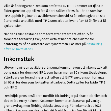
Vilka är ändringarna? Den som omfattas av ITP 1 kommer att tjäna in
ålderspension upp till 66 års ålder i stället för 65 år. För de som har
ITP2 upphör intjänande av ålderspension vid 65 år. Arbetsgivaren ska
återanmäla anställda med ITP 2 som arbetar kvar efter 65 år för att få
sjukpension.
När det gäller anställda som fortsätter att arbeta efter 65 år
förändras försäkringsskyddet. Avtalat har bra checklistor för
hantering av både arbetare och tjänstemän. Läs mer på
Anställning
efter 65 (avtalat.se).
Inkomsttak
Utöver höjningen av åldersgränserna kommer även ett inkomsttak att
börja gälla för den med ITP 1 som tjänar mer än 30 inkomstbasbelopp.
Ytterligare en förändring är att rätten att få ITP sjukpension förlängs
till 66 år för den som fortsätter att arbeta. Detta gäller för både ITP 1
och ITP 2.
Den höjda pensionsåldern medför förändringar på skattetabellen och
det införs en ny kolumn. Kolumnen kommer att baseras på vanligt
grundavdrag men förhöjt jobbskatteavdrag. För inkomståret 2023
gäller att en person ska ha fyllt 66 år vid årets ingång för att få ett