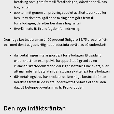
betalning som görs fram till förfallodagen, därefter beräknas
hög ränta)
uppkommit genom omprövningsbeslut av Skatteverket eller
beslut av domstol (gäller betalning som görs fram till
förfallodagen, därefter beräknas hög ränta)
överlämnats till Kronofogden för indrivning.
Den höga kostnadsräntan är 20 procent (tidigare 18,75 procent) från
och med den 1 augusti. Hög kostnadsränta beräknas på underskott
där betalningen inte är gjord på förfallodagen. Ett sådant
underskott kan exempelvis ha uppstått på grund av en
inlämnad skattedeklaration där ingen betalning har skett, eller
att man inte har betalat in den slutliga skatten på förfallodagen
där betalningskrav har skickats ut. Den höga kostnadsräntan
beräknas fram till dess att underskottet betalas eller till den
dag då beloppet överlämnas till Kronofogden.
Den nya intäktsräntan