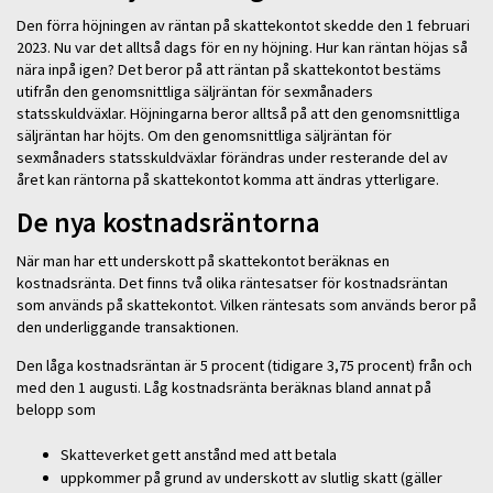
Den förra höjningen av räntan på skattekontot skedde den 1 februari
2023. Nu var det alltså dags för en ny höjning. Hur kan räntan höjas så
nära inpå igen? Det beror på att räntan på skattekontot bestäms
utifrån den genomsnittliga säljräntan för sexmånaders
statsskuldväxlar. Höjningarna beror alltså på att den genomsnittliga
säljräntan har höjts. Om den genomsnittliga säljräntan för
sexmånaders statsskuldväxlar förändras under resterande del av
året kan räntorna på skattekontot komma att ändras ytterligare.
De nya kostnadsräntorna
När man har ett underskott på skattekontot beräknas en
kostnadsränta. Det finns två olika räntesatser för kostnadsräntan
som används på skattekontot. Vilken räntesats som används beror på
den underliggande transaktionen.
Den låga kostnadsräntan är 5 procent (tidigare 3,75 procent) från och
med den 1 augusti. Låg kostnadsränta beräknas bland annat på
belopp som
Skatteverket gett anstånd med att betala
uppkommer på grund av underskott av slutlig skatt (gäller