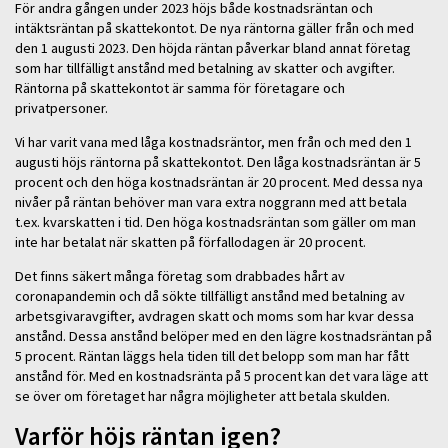
För andra gången under 2023 höjs både kostnadsräntan och
intäktsräntan på skattekontot. De nya räntorna gäller från och med
den 1 augusti 2023. Den höjda räntan påverkar bland annat företag
som har tillfälligt anstånd med betalning av skatter och avgifter.
Räntorna på skattekontot är samma för företagare och
privatpersoner.
Vi har varit vana med låga kostnadsräntor, men från och med den 1
augusti höjs räntorna på skattekontot. Den låga kostnadsräntan är 5
procent och den höga kostnadsräntan är 20 procent. Med dessa nya
nivåer på räntan behöver man vara extra noggrann med att betala
t.ex. kvarskatten i tid. Den höga kostnadsräntan som gäller om man
inte har betalat när skatten på förfallodagen är 20 procent.
Det finns säkert många företag som drabbades hårt av
coronapandemin och då sökte tillfälligt anstånd med betalning av
arbetsgivaravgifter, avdragen skatt och moms som har kvar dessa
anstånd. Dessa anstånd belöper med en den lägre kostnadsräntan på
5 procent. Räntan läggs hela tiden till det belopp som man har fått
anstånd för. Med en kostnadsränta på 5 procent kan det vara läge att
se över om företaget har några möjligheter att betala skulden.
Varför höjs räntan igen?