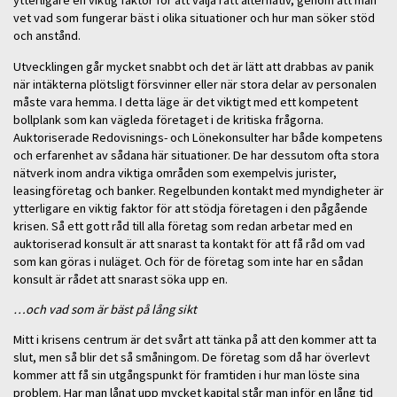
ytterligare en viktig faktor för att välja rätt alternativ, genom att man
vet vad som fungerar bäst i olika situationer och hur man söker stöd
och anstånd.
Utvecklingen går mycket snabbt och det är lätt att drabbas av panik
när intäkterna plötsligt försvinner eller när stora delar av personalen
måste vara hemma. I detta läge är det viktigt med ett kompetent
bollplank som kan vägleda företaget i de kritiska frågorna.
Auktoriserade Redovisnings- och Lönekonsulter har både kompetens
och erfarenhet av sådana här situationer. De har dessutom ofta stora
nätverk inom andra viktiga områden som exempelvis jurister,
leasingföretag och banker. Regelbunden kontakt med myndigheter är
ytterligare en viktig faktor för att stödja företagen i den pågående
krisen. Så ett gott råd till alla företag som redan arbetar med en
auktoriserad konsult är att snarast ta kontakt för att få råd om vad
som kan göras i nuläget. Och för de företag som inte har en sådan
konsult är rådet att snarast söka upp en.
…och vad som är bäst på lång sikt
Mitt i krisens centrum är det svårt att tänka på att den kommer att ta
slut, men så blir det så småningom. De företag som då har överlevt
kommer att få sin utgångspunkt för framtiden i hur man löste sina
problem. Har man lånat upp mycket kapital står man inför en lång tid