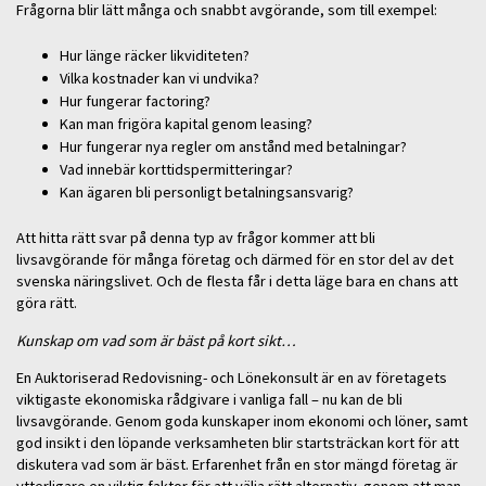
Frågorna blir lätt många och snabbt avgörande, som till exempel:
Hur länge räcker likviditeten?
Vilka kostnader kan vi undvika?
Hur fungerar factoring?
Kan man frigöra kapital genom leasing?
Hur fungerar nya regler om anstånd med betalningar?
Vad innebär korttidspermitteringar?
Kan ägaren bli personligt betalningsansvarig?
Att hitta rätt svar på denna typ av frågor kommer att bli
livsavgörande för många företag och därmed för en stor del av det
svenska näringslivet. Och de flesta får i detta läge bara en chans att
göra rätt.
Kunskap om vad som är bäst på kort sikt…
En Auktoriserad Redovisning- och Lönekonsult är en av företagets
viktigaste ekonomiska rådgivare i vanliga fall – nu kan de bli
livsavgörande. Genom goda kunskaper inom ekonomi och löner, samt
god insikt i den löpande verksamheten blir startsträckan kort för att
diskutera vad som är bäst. Erfarenhet från en stor mängd företag är