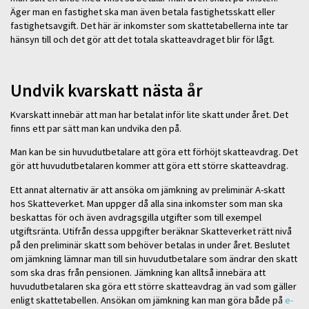
Äger man en fastighet ska man även betala fastighetsskatt eller
fastighetsavgift. Det här är inkomster som skattetabellerna inte tar
hänsyn till och det gör att det totala skatteavdraget blir för lågt.
Undvik kvarskatt nästa år
Kvarskatt innebär att man har betalat inför lite skatt under året. Det
finns ett par sätt man kan undvika den på.
Man kan be sin huvudutbetalare att göra ett förhöjt skatteavdrag. Det
gör att huvudutbetalaren kommer att göra ett större skatteavdrag.
Ett annat alternativ är att ansöka om jämkning av preliminär A-skatt
hos Skatteverket. Man uppger då alla sina inkomster som man ska
beskattas för och även avdragsgilla utgifter som till exempel
utgiftsränta. Utifrån dessa uppgifter beräknar Skatteverket rätt nivå
på den preliminär skatt som behöver betalas in under året. Beslutet
om jämkning lämnar man till sin huvudutbetalare som ändrar den skatt
som ska dras från pensionen. Jämkning kan alltså innebära att
huvudutbetalaren ska göra ett större skatteavdrag än vad som gäller
enligt skattetabellen. Ansökan om jämkning kan man göra både på
e-