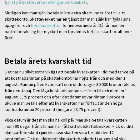
tjänst på Skatteverket eller genom blankett
.
Slutligen kan man själv betala in lite extra skatt under året till sitt
skattekonto. Skatteverket har en tjänst där man själv kan fylla i sina
uppgifter och
beräkna skatten
för innevarande år. Då får man en
bättre beräkning hur mycket man förväntas betala i skatt totalt över
året.
Betala årets kvarskatt tid
Det har nu blivit extra viktigt att betala kvarskatten i tid med tanke på
att kostnadsräntan på skattekontot har höjts från och med den 1
augusti. Räntan på en kvarskatt som understiger 30 000 kronor räknas
från den 4 maj. Den låga kostnadsräntan var fram till och med en 1
augusti 3,75 procent och efter det datumet var räntan 5 procent.
Skulle man betala efter att kvarskatten har förfallit är den höga
kostnadsräntan 20 procent (tidigare 18,75 procent).
Vilka datum är det man ska ha koll på? Man ska betala kvarskatten
inom 90 dagar från att man har fått sitt slutskattebesked. Fick du ditt
slutskattebesked i juni ska kvarskatten vara betald den 12
september. Fick du däremot slutskattebeskedet i augusti så ska