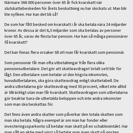
Närmare 366 000 personer över 65 år fick kvarskatt när
slutskattebeskeden för årets beskattning nu har skickats ut. Man blir
lite nyfiken. Hur kan det bli så?
De som har fått besked om kvarskatt i år ska betala nära 24 miljarder
kronor. Av dessa är det 6,3 miljarder som ska betalas av personer
över 65 år, varav de flesta har pension. Hur kan så många pensionärer
få kvarskatt?
Det kan finnas flera orsaker till att man får kvarskatt som pensionär.
Som pensionär får man ofta utbetalningar från flera olika
pensionsutbetalare. Det gör att skatteavdraget totalt sett blir för
lågt. Den utbetalare som betalar ut den högsta inkomsten,
huvudutbetalaren, ska göra skatteavdrag enligt skattetabell. De
andra utbetalarna gör skatteavdrag med 30 procent, vilket inte alltid
är tillräckligt utan man får kvarskatt. Skatteavdragen som utbetalarna
gör beaktar bara de utbetalda beloppen och inte andra inkomster
som man ska beskattas för.
Det finns även andra skatter som påverkar den totala skatten som
man ska betala. Några exempel är om man har fonder eller
investeringssparkonto så betalar man skatt på en schablonintäkt. Har
man sålt en aktie med vinst så betalar man även skatt på vinsten.