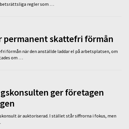
rbetsrättsliga regler som …
ir permanent skattefri förmån
efri förmån när den anställde laddar el på arbetsplatsen, om
lutades om …
ngskonsulten ger företagen
ägen
nsult är auktoriserad. I stället står siffrorna i fokus, men
…