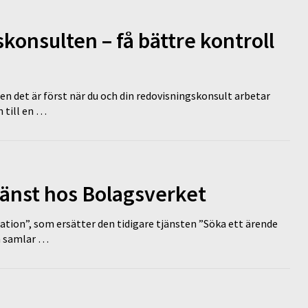
onsulten – få bättre kontroll
en det är först när du och din redovisningskonsult arbetar
 till en …
tjänst hos Bolagsverket
tion”, som ersätter den tidigare tjänsten ”Söka ett ärende
en samlar …