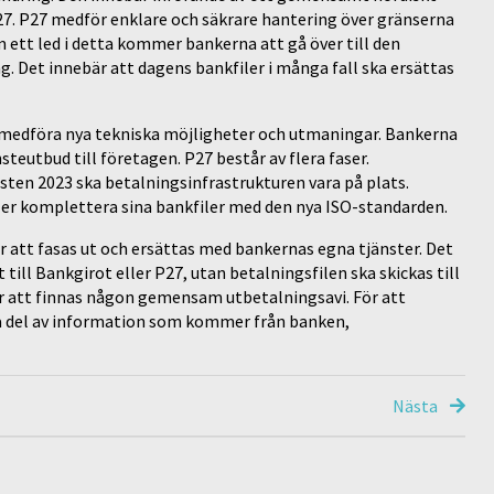
P27. P27 medför enklare och säkrare hantering över gränserna
om ett led i detta kommer bankerna att gå över till den
g. Det innebär att dagens bankfiler i många fall ska ersättas
medföra nya tekniska möjligheter och utmaningar. Bankerna
teutbud till företagen. P27 består av flera faser.
östen 2023 ska betalningsinfrastrukturen vara på plats.
ller komplettera sina bankfiler med den nya ISO-standarden.
tt fasas ut och ersättas med bankernas egna tjänster. Det
 till Bankgirot eller P27, utan betalningsfilen ska skickas till
r att finnas någon gemensam utbetalningsavi. För att
 ta del av information som kommer från banken,
Nästa