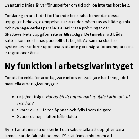
En naturlig fråga är varför uppgifter om tid och lön inte tas bort helt.
Förklaringen är att det fortfarande finns situationer där dessa
uppgifter behövs, exempelvis när ärenden påverkas av både gamla
och nya regelverket parallellt eller i vissa prövningar där
Skatteverkets uppgifter inte är tillräckliga. Det innebär att båda
sätten kommer finnas parallellt ett tag till. Av samma skäl har
systemleverantörer uppmanats att inte göra några förändringar i sina
integrationer ännu.
Ny funktion i arbetsgivarintyget
För att förenkla för arbetsgivare införs en tydligare hantering i det
manuella arbetsgivarintyget:
En ja/nej-fråga:
Har du blivit uppmanad att fylla i arbetad tid
och lön?
Svarar du ja – fälten öppnas och fylls i som tidigare
Svarar du nej – fälten hålls dolda
Syftet är att minska osäkerhet och säkerställa att uppgifter bara
lämnas när de faktiskt behövs. På sikt finns ambitionen att