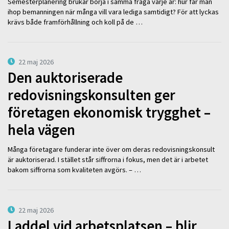
Semesterplanering brukar börja i samma fråga varje år: hur får man
ihop bemanningen när många vill vara lediga samtidigt? För att lyckas
krävs både framförhållning och koll på de …
22 maj 2026
Den auktoriserade
redovisningskonsulten ger
företagen ekonomisk trygghet –
hela vägen
Många företagare funderar inte över om deras redovisningskonsult
är auktoriserad. I stället står siffrorna i fokus, men det är i arbetet
bakom siffrorna som kvaliteten avgörs. – …
22 maj 2026
Laddel vid arbetsplatsen – blir