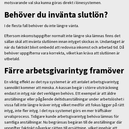
motsvarande val ska kunna göras direkt i lönesystemen.
Behöver du invänta slutlön?
I de flesta fall behöver du inte längre vänta.
Eftersom inkomstuppgifter normalt inte längre ska lämnas finns det
sällan skäl att invänta slutlönen innan intyget skickas in. Undantaget är
när du faktiskt blivit ombedd att redovisa inkomst och arbetad tid. Då
behöver uppgifterna vara korrekta, vilket kan kräva att slutlönen är
utbetald.
Färre arbetsgivarintyg framöver
En viktig effekt av det nya systemet är att antalet arbetsgivarintyg
sannolikt kommer att minska. A-kassan begär i större utsträckning
endast in intyg när det verkligen behövs. Ett exempel är att äldre
anställningar eller pågående deltidsanställningar under arbetslöshet i
vissa fall inte längre kräver intyg vilket medför att fokus ligger på rätt
intyg, inte fler intyg. I det nya systemet görs en mer träffsäker
urvalsprocess. Tidigare kunde arbetsgivarintyg behöva lämnas för
samtliga anställningar. Nu begränsas begäran till de anställningar där
uppgifter faktiskt påverkar rätten till ersättning, vilket innebär att