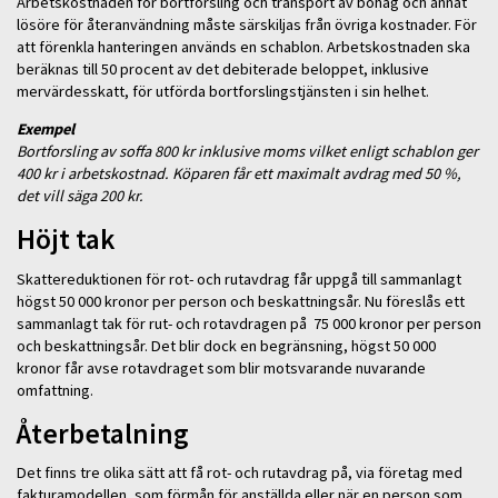
Arbetskostnaden för bortforsling och transport av bohag och annat
lösöre för återanvändning måste särskiljas från övriga kostnader. För
att förenkla hanteringen används en schablon. Arbetskostnaden ska
beräknas till 50 procent av det debiterade beloppet, inklusive
mervärdesskatt, för utförda bortforslingstjänsten i sin helhet.
Exempel
Bortforsling av soffa 800 kr inklusive moms vilket enligt schablon ger
400 kr i arbetskostnad. Köparen får ett maximalt avdrag med 50 %,
det vill säga 200 kr.
Höjt tak
Skattereduktionen för rot- och rutavdrag får uppgå till sammanlagt
högst 50 000 kronor per person och beskattningsår. Nu föreslås ett
sammanlagt tak för rut- och rotavdragen på 75 000 kronor per person
och beskattningsår. Det blir dock en begränsning, högst 50 000
kronor får avse rotavdraget som blir motsvarande nuvarande
omfattning.
Återbetalning
Det finns tre olika sätt att få rot- och rutavdrag på, via företag med
fakturamodellen, som förmån för anställda eller när en person som