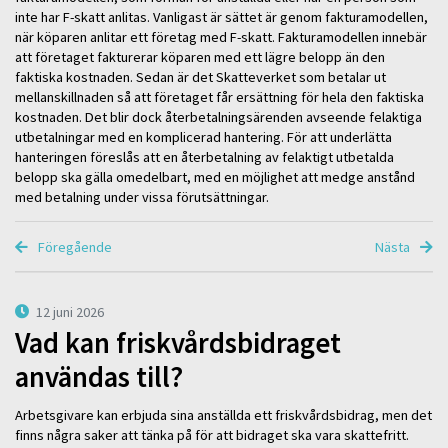
inte har F-skatt anlitas. Vanligast är sättet är genom fakturamodellen,
när köparen anlitar ett företag med F-skatt. Fakturamodellen innebär
att företaget fakturerar köparen med ett lägre belopp än den
faktiska kostnaden. Sedan är det Skatteverket som betalar ut
mellanskillnaden så att företaget får ersättning för hela den faktiska
kostnaden. Det blir dock återbetalningsärenden avseende felaktiga
utbetalningar med en komplicerad hantering. För att underlätta
hanteringen föreslås att en återbetalning av felaktigt utbetalda
belopp ska gälla omedelbart, med en möjlighet att medge anstånd
med betalning under vissa förutsättningar.
Föregående
Nästa
12 juni 2026
Vad kan friskvårdsbidraget
användas till?
Arbetsgivare kan erbjuda sina anställda ett friskvårdsbidrag, men det
finns några saker att tänka på för att bidraget ska vara skattefritt.