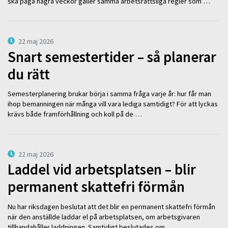
ska pågå några veckor gäller samma arbetsrättsliga regler som …
22 maj 2026
Snart semestertider – så planerar
du rätt
Semesterplanering brukar börja i samma fråga varje år: hur får man
ihop bemanningen när många vill vara lediga samtidigt? För att lyckas
krävs både framförhållning och koll på de …
22 maj 2026
Laddel vid arbetsplatsen – blir
permanent skattefri förmån
Nu har riksdagen beslutat att det blir en permanent skattefri förmån
när den anställde laddar el på arbetsplatsen, om arbetsgivaren
tillhandahåller laddningen. Samtidigt beslutades om …