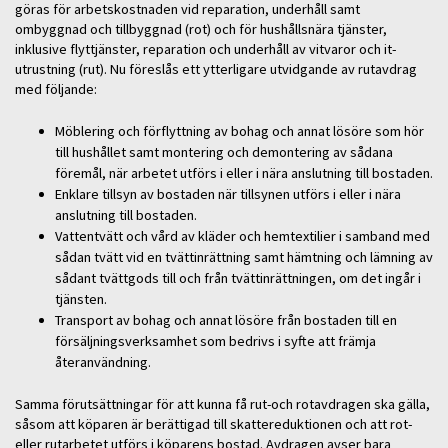
göras för arbetskostnaden vid reparation, underhåll samt
ombyggnad och tillbyggnad (rot) och för hushållsnära tjänster,
inklusive flyttjänster, reparation och underhåll av vitvaror och it-
utrustning (rut). Nu föreslås ett ytterligare utvidgande av rutavdrag
med följande:
Möblering och förflyttning av bohag och annat lösöre som hör
till hushållet samt montering och demontering av sådana
föremål, när arbetet utförs i eller i nära anslutning till bostaden.
Enklare tillsyn av bostaden när tillsynen utförs i eller i nära
anslutning till bostaden.
Vattentvätt och vård av kläder och hemtextilier i samband med
sådan tvätt vid en tvättinrättning samt hämtning och lämning av
sådant tvättgods till och från tvättinrättningen, om det ingår i
tjänsten.
Transport av bohag och annat lösöre från bostaden till en
försäljningsverksamhet som bedrivs i syfte att främja
återanvändning.
Samma förutsättningar för att kunna få rut-och rotavdragen ska gälla,
såsom att köparen är berättigad till skattereduktionen och att rot-
eller rutarbetet utförs i köparens bostad. Avdragen avser bara