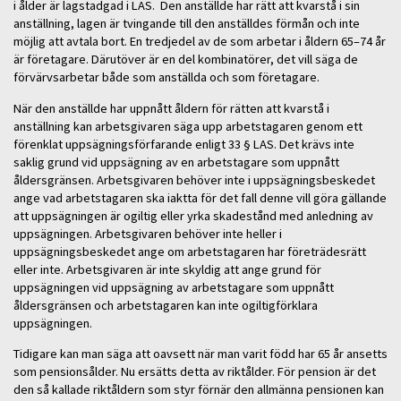
i ålder är lagstadgad i LAS. Den anställde har rätt att kvarstå i sin
anställning, lagen är tvingande till den anställdes förmån och inte
möjlig att avtala bort. En tredjedel av de som arbetar i åldern 65–74 år
är företagare. Därutöver är en del kombinatörer, det vill säga de
förvärvsarbetar både som anställda och som företagare.
När den anställde har uppnått åldern för rätten att kvarstå i
anställning kan arbetsgivaren säga upp arbetstagaren genom ett
förenklat uppsägningsförfarande enligt 33 § LAS. Det krävs inte
saklig grund vid uppsägning av en arbetstagare som uppnått
åldersgränsen. Arbetsgivaren behöver inte i uppsägningsbeskedet
ange vad arbetstagaren ska iaktta för det fall denne vill göra gällande
att uppsägningen är ogiltig eller yrka skadestånd med anledning av
uppsägningen. Arbetsgivaren behöver inte heller i
uppsägningsbeskedet ange om arbetstagaren har företrädesrätt
eller inte. Arbetsgivaren är inte skyldig att ange grund för
uppsägningen vid uppsägning av arbetstagare som uppnått
åldersgränsen och arbetstagaren kan inte ogiltigförklara
uppsägningen.
Tidigare kan man säga att oavsett när man varit född har 65 år ansetts
som pensionsålder. Nu ersätts detta av riktålder. För pension är det
den så kallade riktåldern som styr förnär den allmänna pensionen kan