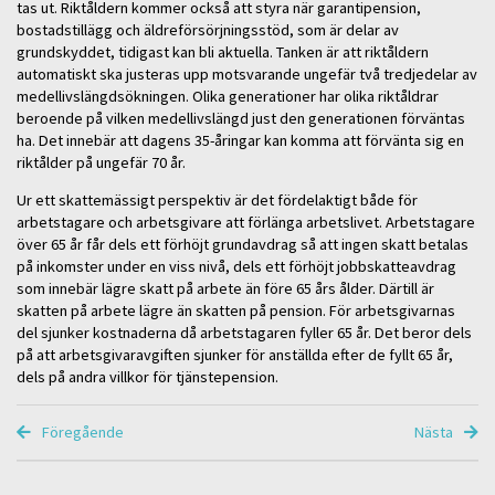
tas ut. Riktåldern kommer också att styra när garantipension,
bostadstillägg och äldreförsörjningsstöd, som är delar av
grundskyddet, tidigast kan bli aktuella. Tanken är att riktåldern
automatiskt ska justeras upp motsvarande ungefär två tredjedelar av
medellivslängdsökningen. Olika generationer har olika riktåldrar
beroende på vilken medellivslängd just den generationen förväntas
ha. Det innebär att dagens 35-åringar kan komma att förvänta sig en
riktålder på ungefär 70 år.
Ur ett skattemässigt perspektiv är det fördelaktigt både för
arbetstagare och arbetsgivare att förlänga arbetslivet. Arbetstagare
över 65 år får dels ett förhöjt grundavdrag så att ingen skatt betalas
på inkomster under en viss nivå, dels ett förhöjt jobbskatteavdrag
som innebär lägre skatt på arbete än före 65 års ålder. Därtill är
skatten på arbete lägre än skatten på pension. För arbetsgivarnas
del sjunker kostnaderna då arbetstagaren fyller 65 år. Det beror dels
på att arbetsgivaravgiften sjunker för anställda efter de fyllt 65 år,
dels på andra villkor för tjänstepension.
Föregående
Nästa