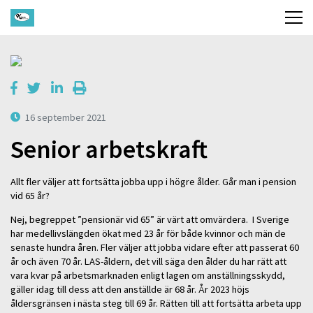
16 september 2021
Senior arbetskraft
Allt fler väljer att fortsätta jobba upp i högre ålder. Går man i pension
vid 65 år?
Nej, begreppet ”pensionär vid 65” är värt att omvärdera. I Sverige
har medellivslängden ökat med 23 år för både kvinnor och män de
senaste hundra åren. Fler väljer att jobba vidare efter att passerat 60
år och även 70 år. LAS-åldern, det vill säga den ålder du har rätt att
vara kvar på arbetsmarknaden enligt lagen om anställningsskydd,
gäller idag till dess att den anställde är 68 år. År 2023 höjs
åldersgränsen i nästa steg till 69 år. Rätten till att fortsätta arbeta upp