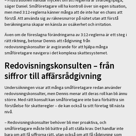
– Frustrationen handlar mycket om att reglerna är svårbegripliga,
säger Daniel. Småföretagare vill ha kontroll över sin egen situation,
men med 3:12-reglerna känner många att de inte har en chans att
förstå. Att använda sig av räknesnurror på nätet utan att förstå
beräkningarna skapar en känsla av osäkerhet och irritation.
Även om de föreslagna förändringarna av 3:12-reglerna är ett steg i
rätt riktning, betonar Dennis att rådgivning från
redovisningskonsulter är avgörande för att hjälpa många
småföretagare navigera i det komplexa skattesystemet.
Redovisningskonsulten – från
siffror till affärsrådgivning
Undersökningen visar att många småföretagare redan använder
redovisningskonsulter, men Dennis menar att deras roll kan bli ännu
större. Med rätt konsult kan småföretagare inte bara förbättra sin
förståelse för skatteregler – de kan också ta sitt företag till nästa
nivå.
– Redovisningskonsulter behöver bli mer proaktiva, och
småföretagare måste bli bättre på att ställa krav. Det handlar inte
bara om att få siffrorna rätt, utan också om att få rådgivning som