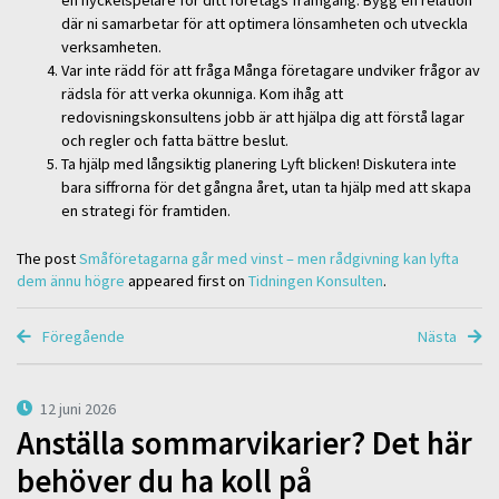
en nyckelspelare för ditt företags framgång. Bygg en relation
där ni samarbetar för att optimera lönsamheten och utveckla
verksamheten.
Var inte rädd för att fråga Många företagare undviker frågor av
rädsla för att verka okunniga. Kom ihåg att
redovisningskonsultens jobb är att hjälpa dig att förstå lagar
och regler och fatta bättre beslut.
Ta hjälp med långsiktig planering Lyft blicken! Diskutera inte
bara siffrorna för det gångna året, utan ta hjälp med att skapa
en strategi för framtiden.
The post
Småföretagarna går med vinst – men rådgivning kan lyfta
dem ännu högre
appeared first on
Tidningen Konsulten
.
Föregående
Nästa
12 juni 2026
Anställa sommarvikarier? Det här
behöver du ha koll på