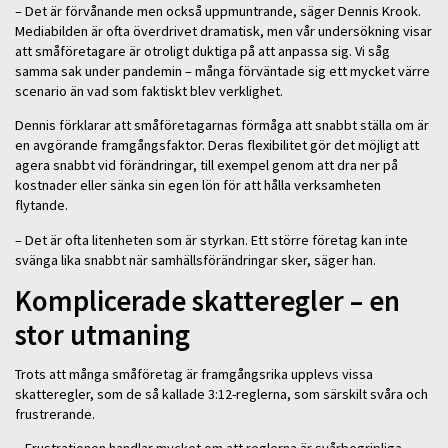
– Det är förvånande men också uppmuntrande, säger Dennis Krook.
Mediabilden är ofta överdrivet dramatisk, men vår undersökning visar
att småföretagare är otroligt duktiga på att anpassa sig. Vi såg
samma sak under pandemin – många förväntade sig ett mycket värre
scenario än vad som faktiskt blev verklighet.
Dennis förklarar att småföretagarnas förmåga att snabbt ställa om är
en avgörande framgångsfaktor. Deras flexibilitet gör det möjligt att
agera snabbt vid förändringar, till exempel genom att dra ner på
kostnader eller sänka sin egen lön för att hålla verksamheten
flytande.
– Det är ofta litenheten som är styrkan. Ett större företag kan inte
svänga lika snabbt när samhällsförändringar sker, säger han.
Komplicerade skatteregler – en
stor utmaning
Trots att många småföretag är framgångsrika upplevs vissa
skatteregler, som de så kallade 3:12-reglerna, som särskilt svåra och
frustrerande.