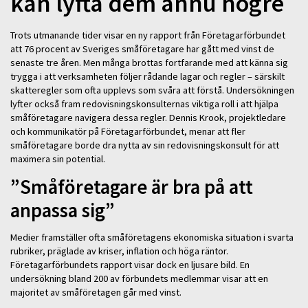
kan lyfta dem ännu högre
Trots utmanande tider visar en ny rapport från Företagarförbundet
att 76 procent av Sveriges småföretagare har gått med vinst de
senaste tre åren. Men många brottas fortfarande med att känna sig
trygga i att verksamheten följer rådande lagar och regler – särskilt
skatteregler som ofta upplevs som svåra att förstå. Undersökningen
lyfter också fram redovisningskonsulternas viktiga roll i att hjälpa
småföretagare navigera dessa regler. Dennis Krook, projektledare
och kommunikatör på Företagarförbundet, menar att fler
småföretagare borde dra nytta av sin redovisningskonsult för att
maximera sin potential.
”Småföretagare är bra på att
anpassa sig”
Medier framställer ofta småföretagens ekonomiska situation i svarta
rubriker, präglade av kriser, inflation och höga räntor.
Företagarförbundets rapport visar dock en ljusare bild. En
undersökning bland 200 av förbundets medlemmar visar att en
majoritet av småföretagen går med vinst.