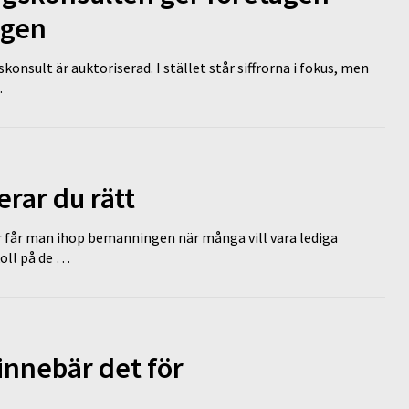
ägen
nsult är auktoriserad. I stället står siffrorna i fokus, men
…
erar du rätt
r får man ihop bemanningen när många vill vara lediga
koll på de …
innebär det för