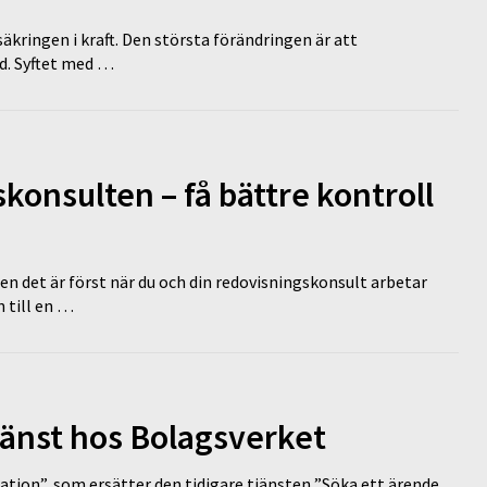
äkringen i kraft. Den största förändringen är att
id. Syftet med …
onsulten – få bättre kontroll
en det är först när du och din redovisningskonsult arbetar
 till en …
tjänst hos Bolagsverket
tion”, som ersätter den tidigare tjänsten ”Söka ett ärende