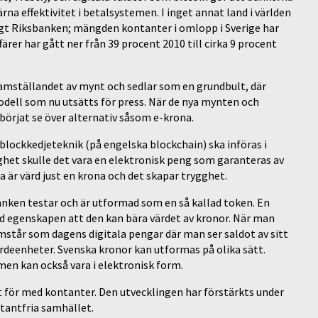
na effektivitet i betalsystemen. I inget annat land i världen
gt Riksbanken; mängden kontanter i omlopp i Sverige har
rer har gått ner från 39 procent 2010 till cirka 9 procent
 framställandet av mynt och sedlar som en grundbult, där
odell som nu utsätts för press. När de nya mynten och
börjat se över alternativ såsom e-krona.
blockkedjeteknik (på engelska blockchain) ska införas i
klighet skulle det vara en elektronisk peng som garanteras av
 är värd just en krona och det skapar trygghet.
anken testar och är utformad som en så kallad token. En
ed egenskapen att den kan bära värdet av kronor. När man
mstår som dagens digitala pengar där man ser saldot av sitt
värdeenheter. Svenska kronor kan utformas på olika sätt.
men kan också vara i elektronisk form.
et för med kontanter. Den utvecklingen har förstärkts under
antfria samhället.