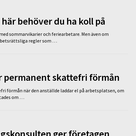
 här behöver du ha koll på
ed sommarvikarier och feriearbetare. Men även om
rbetsrättsliga regler som …
ir permanent skattefri förmån
efri förmån när den anställde laddar el på arbetsplatsen, om
lutades om …
ngskonsulten ger företagen