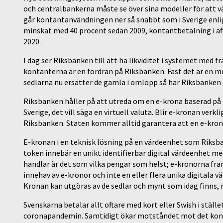
och centralbankerna måste se över sina modeller för att vär
går kontantanvändningen ner så snabbt som i Sverige enli
minskat med 40 procent sedan 2009, kontantbetalning i affä
2020.
I dag ser Riksbanken till att ha likviditet i systemet med
kontanterna är en fordran på Riksbanken. Fast det är en m
sedlarna nu ersätter de gamla i omlopp så har Riksbanken 
Riksbanken håller på att utreda om en e-krona baserad på 
Sverige, det vill säga en virtuell valuta. Blir e-kronan ver
Riksbanken. Staten kommer alltid garantera att en e-krona
E-kronan i en teknisk lösning på en värdeenhet som Riksb
token innebär en unikt identifierbar digital värdeenhet m
handlar är det som vilka pengar som helst; e-kronorna fra
innehav av e-kronor och inte en eller flera unika digitala 
Kronan kan utgöras av de sedlar och mynt som idag finns, 
Svenskarna betalar allt oftare med kort eller Swish i ställ
coronapandemin. Samtidigt ökar motståndet mot det kont