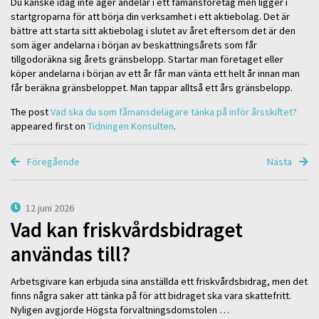
Du kanske idag inte äger andelar i ett fåmansföretag men ligger i
startgroparna för att börja din verksamhet i ett aktiebolag. Det är
bättre att starta sitt aktiebolag i slutet av året eftersom det är den
som äger andelarna i början av beskattningsårets som får
tillgodoräkna sig årets gränsbelopp. Startar man företaget eller
köper andelarna i början av ett år får man vänta ett helt år innan man
får beräkna gränsbeloppet. Man tappar alltså ett års gränsbelopp.
The post
Vad ska du som fåmansdelägare tänka på inför årsskiftet?
appeared first on
Tidningen Konsulten
.
Föregående
Nästa
12 juni 2026
Vad kan friskvårdsbidraget
användas till?
Arbetsgivare kan erbjuda sina anställda ett friskvårdsbidrag, men det
finns några saker att tänka på för att bidraget ska vara skattefritt.
Nyligen avgjorde Högsta förvaltningsdomstolen …