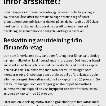
inför årsskiftet?
Som delägare i ett fåmansaktiebolag behöver du tänka på några
saker innan årsskiftet för att kunna tillgodoräkna dig så stort
gränsbelopp som möjligt. Har du koll på att du har tagit ut tillräckligt
med lön för att kunna tillgodoräkna dig ett löneutrymme vid
beräkning av gränsbeloppet enligt huvudregeln nästa år?
Beskattning av utdelning från
fåmansföretag
Den som är verksam i betydande omfattning i ett fåmansaktiebolag
har i normalfallet en kvalificerad andel i företaget. Det innebär bland
annat att en utdelning till viss del blir beskattad i inkomst av kapital
och till viss del i inkomst av tjänst. Den del av utdelningen som
motsvarar ett gränsbelopp som beräknas enligt förenklingsregeln
eller huvudregeln beskattas i inkomst av kapital med 20 procent. Den
del av utdelningen som överstiger gränsbeloppet beskattas i
inkomst av tjänst upp till en viss brytpunkt och därefter beskattas i
inkomst av kapital med 30 procent.
Eftersom en utdelning motsvarande gränsbeloppet beskattas med