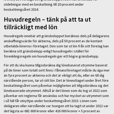
utdelningar med en beskattning till 20 procent under
beskattningsåret 2024.
Huvudregeln – tänk på att ta ut
tillräckligt med lön
Huvudregeln innebär att gränsbeloppet beräknas dels på delägarens
anskaffningsvärde för aktierna, dels på 50 procent av de kontant
utbetalda lönerna i företaget. Den som tar ut lön från sitt företag kan
beräkna sitt gränsbelopp enligt huvudregeln i stället för
förenklingsregeln om huvudregeln ger ett högre gränsbelopp.
För att du ska kunna tillgodoräkna dig lönebaserat utrymme baserat
på de löner som totalt sett finns i fåmansföretaget måste du äga mer
än fyra procent av aktierna och det är viktigt att du, eller en till dig
närstående person, tar ut rätt lön. Det är löneuttaget under året före
beskattningsåret som påverkar möjligheten att tillgodoräkna sig det
lönebaserade utrymmet. Alltså är det lönen som du tog ut 2022 som
påverkar om reglerna får användas och hur mycket av utrymmet som
i så fall får utnyttjas under beskattningsåret 2023. Lönen som
delägaren eller närstående var tvungen att ha tagit ut under 2022 var
det lägsta av 681 600 kronor eller 426 000 kronor + 5 procent av