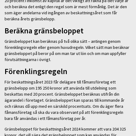
20 procent i inkomst av kapital är det viktigt att räkna på det varje år
och beräkna det enligt den regel som är mest förmånlig. Det är den
som äger andelarna vid ingången av beskattningsåret som får
beräkna årets gränsbelopp.
Beräkna gränsbeloppet
Gränsbeloppet kan beräknas på två olika sätt – antingen genom
förenklingsregeln eller genom huvudregeln. Vilket sätt man beräknar
gränsbeloppet på beror på om man tar ut lön och om man uppfyller
förutsättningarna i övrigt.
Förenklingsregeln
För beskattningsåret 2023 får delägare till fåmansföretag ett
gränsbelopp om 195 250 kronor att använda till utdelning som
beskattas med 20 procent. Gränsbeloppet beräknas utifrån din
ägarandel i företaget. Gränsbeloppet kan sparas till kommande år
och räknas då upp med en särskild procentsats. Om du äger flera
fåmansföretag så ska du vara observant på att förenklingsregeln
bara får användas i ett fåmansföretag per år.
Gränsbeloppet för beskattningsåret 2024 kommer att vara 204 325
kronor, det vill säga det gränsbeloppet som kan användas för