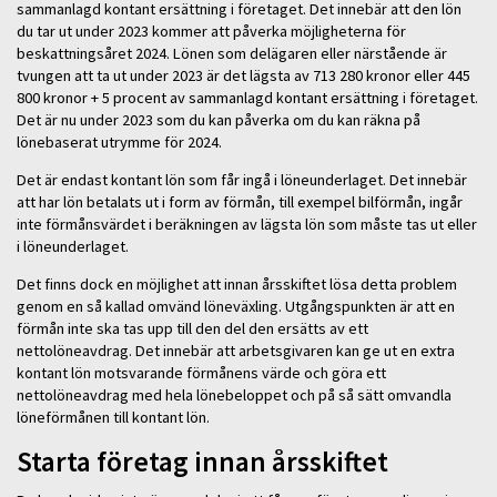
sammanlagd kontant ersättning i företaget. Det innebär att den lön
du tar ut under 2023 kommer att påverka möjligheterna för
beskattningsåret 2024. Lönen som delägaren eller närstående är
tvungen att ta ut under 2023 är det lägsta av 713 280 kronor eller 445
800 kronor + 5 procent av sammanlagd kontant ersättning i företaget.
Det är nu under 2023 som du kan påverka om du kan räkna på
lönebaserat utrymme för 2024.
Det är endast kontant lön som får ingå i löneunderlaget. Det innebär
att har lön betalats ut i form av förmån, till exempel bilförmån, ingår
inte förmånsvärdet i beräkningen av lägsta lön som måste tas ut eller
i löneunderlaget.
Det finns dock en möjlighet att innan årsskiftet lösa detta problem
genom en så kallad omvänd löneväxling. Utgångspunkten är att en
förmån inte ska tas upp till den del den ersätts av ett
nettolöneavdrag. Det innebär att arbetsgivaren kan ge ut en extra
kontant lön motsvarande förmånens värde och göra ett
nettolöneavdrag med hela lönebeloppet och på så sätt omvandla
löneförmånen till kontant lön.
Starta företag innan årsskiftet