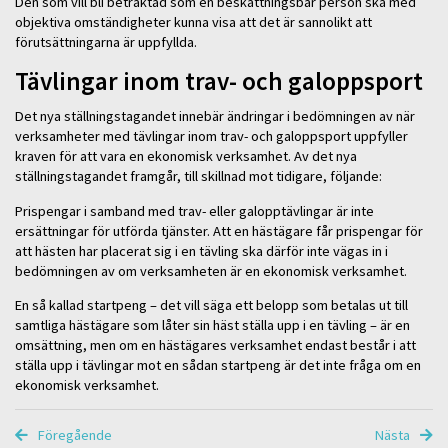
Den som vill bli betraktad som en beskattningsbar person ska med
objektiva omständigheter kunna visa att det är sannolikt att
förutsättningarna är uppfyllda.
Tävlingar inom trav- och galoppsport
Det nya ställningstagandet innebär ändringar i bedömningen av när
verksamheter med tävlingar inom trav- och galoppsport uppfyller
kraven för att vara en ekonomisk verksamhet. Av det nya
ställningstagandet framgår, till skillnad mot tidigare, följande:
Prispengar i samband med trav- eller galopptävlingar är inte
ersättningar för utförda tjänster. Att en hästägare får prispengar för
att hästen har placerat sig i en tävling ska därför inte vägas in i
bedömningen av om verksamheten är en ekonomisk verksamhet.
En så kallad startpeng – det vill säga ett belopp som betalas ut till
samtliga hästägare som låter sin häst ställa upp i en tävling – är en
omsättning, men om en hästägares verksamhet endast består i att
ställa upp i tävlingar mot en sådan startpeng är det inte fråga om en
ekonomisk verksamhet.
Föregående
Nästa