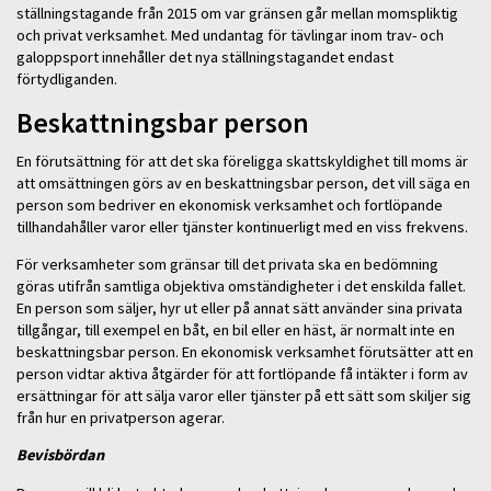
ställningstagande från 2015 om var gränsen går mellan momspliktig
och privat verksamhet. Med undantag för tävlingar inom trav- och
galoppsport innehåller det nya ställningstagandet endast
förtydliganden.
Beskattningsbar person
En förutsättning för att det ska föreligga skattskyldighet till moms är
att omsättningen görs av en beskattningsbar person, det vill säga en
person som bedriver en ekonomisk verksamhet och fortlöpande
tillhandahåller varor eller tjänster kontinuerligt med en viss frekvens.
För verksamheter som gränsar till det privata ska en bedömning
göras utifrån samtliga objektiva omständigheter i det enskilda fallet.
En person som säljer, hyr ut eller på annat sätt använder sina privata
tillgångar, till exempel en båt, en bil eller en häst, är normalt inte en
beskattningsbar person. En ekonomisk verksamhet förutsätter att en
person vidtar aktiva åtgärder för att fortlöpande få intäkter i form av
ersättningar för att sälja varor eller tjänster på ett sätt som skiljer sig
från hur en privatperson agerar.
Bevisbördan