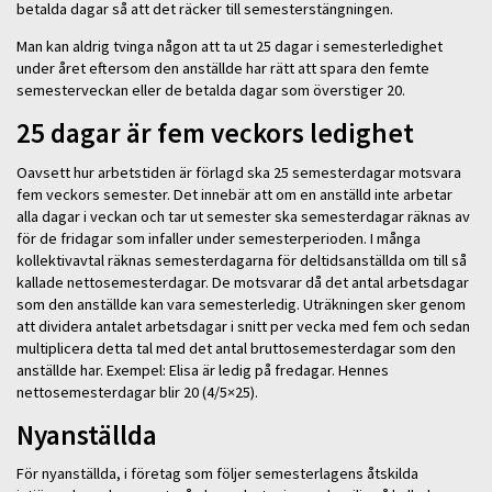
betalda dagar så att det räcker till semesterstängningen.
Man kan aldrig tvinga någon att ta ut 25 dagar i semesterledighet
under året eftersom den anställde har rätt att spara den femte
semesterveckan eller de betalda dagar som överstiger 20.
25 dagar är fem veckors ledighet
Oavsett hur arbetstiden är förlagd ska 25 semesterdagar motsvara
fem veckors semester. Det innebär att om en anställd inte arbetar
alla dagar i veckan och tar ut semester ska semesterdagar räknas av
för de fridagar som infaller under semesterperioden. I många
kollektivavtal räknas semesterdagarna för deltidsanställda om till så
kallade nettosemesterdagar. De motsvarar då det antal arbetsdagar
som den anställde kan vara semesterledig. Uträkningen sker genom
att dividera antalet arbetsdagar i snitt per vecka med fem och sedan
multiplicera detta tal med det antal bruttosemesterdagar som den
anställde har. Exempel: Elisa är ledig på fredagar. Hennes
nettosemesterdagar blir 20 (4/5×25).
Nyanställda
För nyanställda, i företag som följer semesterlagens åtskilda