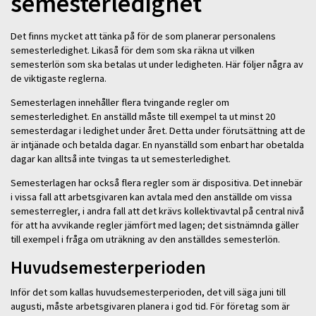
semesterledighet
Det finns mycket att tänka på för de som planerar personalens
semesterledighet. Likaså för dem som ska räkna ut vilken
semesterlön som ska betalas ut under ledigheten. Här följer några av
de viktigaste reglerna.
Semesterlagen innehåller flera tvingande regler om
semesterledighet. En anställd måste till exempel ta ut minst 20
semesterdagar i ledighet under året. Detta under förutsättning att de
är intjänade och betalda dagar. En nyanställd som enbart har obetalda
dagar kan alltså inte tvingas ta ut semesterledighet.
Semesterlagen har också flera regler som är dispositiva. Det innebär
i vissa fall att arbetsgivaren kan avtala med den anställde om vissa
semesterregler, i andra fall att det krävs kollektivavtal på central nivå
för att ha avvikande regler jämfört med lagen; det sistnämnda gäller
till exempel i fråga om uträkning av den anställdes semesterlön.
Huvudsemesterperioden
Inför det som kallas huvudsemesterperioden, det vill säga juni till
augusti, måste arbetsgivaren planera i god tid. För företag som är