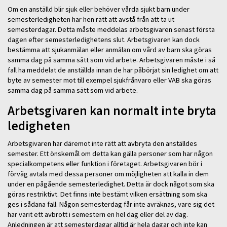
Om en anställd blir sjuk eller behöver vårda sjukt barn under
semesterledigheten har hen rätt att avstå från att ta ut
semesterdagar. Detta måste meddelas arbetsgivaren senast första
dagen efter semesterledighetens slut. Arbetsgivaren kan dock
bestämma att sjukanmälan eller anmälan om vård av barn ska göras
samma dag på samma sätt som vid arbete. Arbetsgivaren måste i så
fall ha meddelat de anställda innan de har påbörjat sin ledighet om att
byte av semester mot till exempel sjukfrånvaro eller VAB ska göras
samma dag på samma sätt som vid arbete.
Arbetsgivaren kan normalt inte bryta
ledigheten
Arbetsgivaren har däremot inte rätt att avbryta den anställdes
semester. Ett önskemål om detta kan gälla personer som har någon
specialkompetens eller funktion i företaget. Arbetsgivaren bör i
förväg avtala med dessa personer om möjligheten att kalla in dem
under en pågående semesterledighet. Detta är dock något som ska
göras restriktivt. Det finns inte bestämt vilken ersättning som ska
ges i sådana fall. Någon semesterdag får inte avräknas, vare sig det
har varit ett avbrott i semestern en hel dag eller del av dag.
Anledningen är att semesterdagar alltid är hela dagar och inte kan