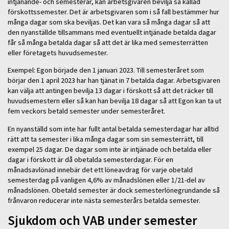
intjänande- och semesterår, kan arbetsgivaren bevilja så kallad
förskottssemester. Det är arbetsgivaren som i så fall bestämmer hur
många dagar som ska beviljas. Det kan vara så många dagar så att
den nyanställde tillsammans med eventuellt intjänade betalda dagar
får så många betalda dagar så att det är lika med semesterrätten
eller företagets huvudsemester.
Exempel: Egon började den 1 januari 2023. Till semesteråret som
börjar den 1 april 2023 har han tjänat in 7 betalda dagar. Arbetsgivaren
kan välja att antingen bevilja 13 dagar i förskott så att det räcker till
huvudsemestern eller så kan han bevilja 18 dagar så att Egon kan ta ut
fem veckors betald semester under semesteråret.
En nyanställd som inte har fullt antal betalda semesterdagar har alltid
rätt att ta semester i lika många dagar som sin semesterrätt, till
exempel 25 dagar. De dagar som inte är intjänade och betalda eller
dagar i förskott är då obetalda semesterdagar. För en
månadsavlönad innebär det ett löneavdrag för varje obetald
semesterdag på vanligen 4,6% av månadslönen eller 1/21-del av
månadslönen. Obetald semester är dock semesterlönegrundande så
frånvaron reducerar inte nästa semesterårs betalda semester.
Sjukdom och VAB under semester