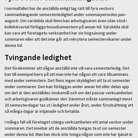
I normalfallet har de anställda enligt lag rätt till fyra veckors
sammanhängande semesterledighet under sommarperioden juni–
augusti. Om särskilda skäl finns kan arbetsgivaren även utan stöd i
kollektivavtal förlägga huvudsemestern på annan tid. Särskilda skäl
kan vara att företagets verksamhet har sin högsäsong under
sommaren eller att det inte går att rekrytera semestervikarier under
denna tid.
Tvingande ledighet
Det förekommer att någon anställd inte vill vara semesterledig. Det
kan till exempel bero på att man inte har någon att vara tillsammans
med under semestern. Det finns ingen skyldighet att ta ut semester
under sommaren. Den kan förläggas under annan tid eller delas upp
om det är den anställdes önskemål och om det passar verksamheten
och arbetsgivaren godkänner det. Däremot måste sammanlagt minst
20 semesterdagar tas ut i ledighet under året, under förutsättning att
så många dagar är intjänade och betalda.
I många fall vill företaget stänga verksamheten ett antal veckor under
sommaren. Det innebär att de anställda tvingas ta ut sin semester
under denna tid. Man kan dock inte tvinga någon som inte har tjänat in