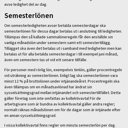
avse ledighet del av dag.
Semesterlönen
Om semesterledigheten avser betalda semesterdagar ska
semesterlönen för dessa dagar betalas ut i anslutning till ledigheten.
Tillämpas den så kallade sammalöneregeln får den anställde sin
vanliga månadslön under semestern samt ett semestertillägg.
Tillägget ska även det betalas ut i samband med ledigheten men kan
betalas ut för alla betalda semesterdagar i till exempel juni månad,
även om semestern tas ut vid ett senare tillfälle.
För personer med rörlig lön, exempelvis timlön, gäller procentregeln
vid uträkning av semesterlönen. Enligt lag ska semesterlönen vara
minst 12 % på bruttolönen under intjänandeåret. Procentregeln ska
även tillämpas om en månadsavlönad har ändrat sin
sysselsättningsgrad mellan intjänandet och semestertillfället. Detta
gäller företag som inte omfattas av kollektivavtal För de
arbetsgivare som är bundna av kollektivavtal gäller andra regler;
normalt räknas månadslönen om för de dagar som är intjänade efter
en annan sysselsättningsgrad.
I vissa kollektivavtal finns regler om minsta semesterlön per dag.