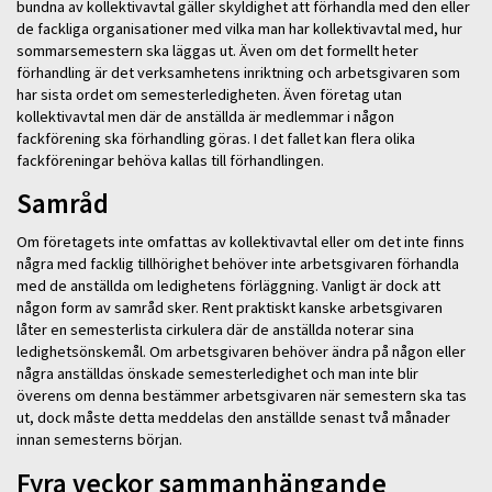
bundna av kollektivavtal gäller skyldighet att förhandla med den eller
de fackliga organisationer med vilka man har kollektivavtal med, hur
sommarsemestern ska läggas ut. Även om det formellt heter
förhandling är det verksamhetens inriktning och arbetsgivaren som
har sista ordet om semesterledigheten. Även företag utan
kollektivavtal men där de anställda är medlemmar i någon
fackförening ska förhandling göras. I det fallet kan flera olika
fackföreningar behöva kallas till förhandlingen.
Samråd
Om företagets inte omfattas av kollektivavtal eller om det inte finns
några med facklig tillhörighet behöver inte arbetsgivaren förhandla
med de anställda om ledighetens förläggning. Vanligt är dock att
någon form av samråd sker. Rent praktiskt kanske arbetsgivaren
låter en semesterlista cirkulera där de anställda noterar sina
ledighetsönskemål. Om arbetsgivaren behöver ändra på någon eller
några anställdas önskade semesterledighet och man inte blir
överens om denna bestämmer arbetsgivaren när semestern ska tas
ut, dock måste detta meddelas den anställde senast två månader
innan semesterns början.
Fyra veckor sammanhängande