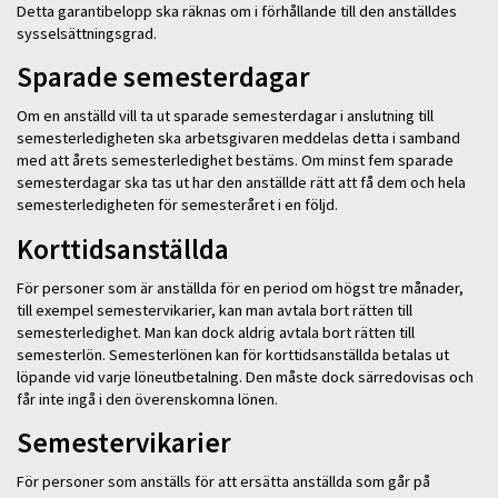
Detta garantibelopp ska räknas om i förhållande till den anställdes
sysselsättningsgrad.
Sparade semesterdagar
Om en anställd vill ta ut sparade semesterdagar i anslutning till
semesterledigheten ska arbetsgivaren meddelas detta i samband
med att årets semesterledighet bestäms. Om minst fem sparade
semesterdagar ska tas ut har den anställde rätt att få dem och hela
semesterledigheten för semesteråret i en följd.
Korttidsanställda
För personer som är anställda för en period om högst tre månader,
till exempel semestervikarier, kan man avtala bort rätten till
semesterledighet. Man kan dock aldrig avtala bort rätten till
semesterlön. Semesterlönen kan för korttidsanställda betalas ut
löpande vid varje löneutbetalning. Den måste dock särredovisas och
får inte ingå i den överenskomna lönen.
Semestervikarier
För personer som anställs för att ersätta anställda som går på