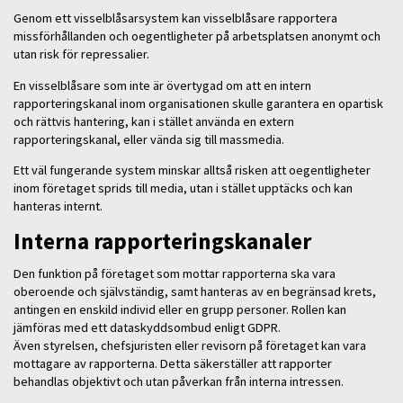
Genom ett visselblåsarsystem kan visselblåsare rapportera
missförhållanden och oegentligheter på arbetsplatsen anonymt och
utan risk för repressalier.
En visselblåsare som inte är övertygad om att en intern
rapporteringskanal inom organisationen skulle garantera en opartisk
och rättvis hantering, kan i stället använda en extern
rapporteringskanal, eller vända sig till massmedia.
Ett väl fungerande system minskar alltså risken att oegentligheter
inom företaget sprids till media, utan i stället upptäcks och kan
hanteras internt.
Interna rapporteringskanaler
Den funktion på företaget som mottar rapporterna ska vara
oberoende och självständig, samt hanteras av en begränsad krets,
antingen en enskild individ eller en grupp personer. Rollen kan
jämföras med ett dataskyddsombud enligt GDPR.
Även styrelsen, chefsjuristen eller revisorn på företaget kan vara
mottagare av rapporterna. Detta säkerställer att rapporter
behandlas objektivt och utan påverkan från interna intressen.