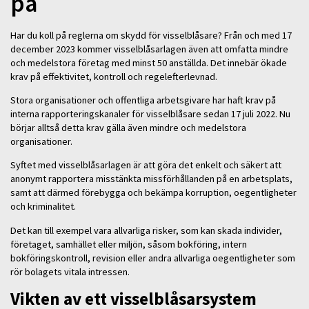
på
Har du koll på reglerna om skydd för visselblåsare? Från och med 17
december 2023 kommer visselblåsarlagen även att omfatta mindre
och medelstora företag med minst 50 anställda. Det innebär ökade
krav på effektivitet, kontroll och regelefterlevnad.
Stora organisationer och offentliga arbetsgivare har haft krav på
interna rapporteringskanaler för visselblåsare sedan 17 juli 2022. Nu
börjar alltså detta krav gälla även mindre och medelstora
organisationer.
Syftet med visselblåsarlagen är att göra det enkelt och säkert att
anonymt rapportera misstänkta missförhållanden på en arbetsplats,
samt att därmed förebygga och bekämpa korruption, oegentligheter
och kriminalitet.
Det kan till exempel vara allvarliga risker, som kan skada individer,
företaget, samhället eller miljön, såsom bokföring, intern
bokföringskontroll, revision eller andra allvarliga oegentligheter som
rör bolagets vitala intressen.
Vikten av ett visselblåsarsystem