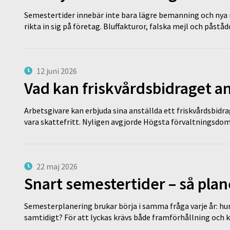
Semestertider innebär inte bara lägre bemanning och nya ru
rikta in sig på företag. Bluffakturor, falska mejl och påstå
12 juni 2026
Vad kan friskvårdsbidraget an
Arbetsgivare kan erbjuda sina anställda ett friskvårdsbidra
vara skattefritt. Nyligen avgjorde Högsta förvaltningsd
22 maj 2026
Snart semestertider – så plan
Semesterplanering brukar börja i samma fråga varje år: hu
samtidigt? För att lyckas krävs både framförhållning och 