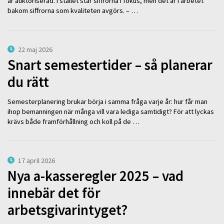
är auktoriserad. I stället står siffrorna i fokus, men det är i arbetet
bakom siffrorna som kvaliteten avgörs. – …
22 maj 2026
Snart semestertider – så planerar
du rätt
Semesterplanering brukar börja i samma fråga varje år: hur får man
ihop bemanningen när många vill vara lediga samtidigt? För att lyckas
krävs både framförhållning och koll på de …
17 april 2026
Nya a-kasseregler 2025 – vad
innebär det för
arbetsgivarintyget?