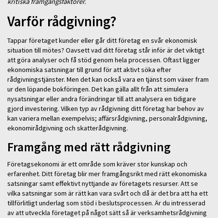
kritiska framgångsfaktorer.
Varför rådgivning?
Tappar företaget kunder eller går ditt företag en svår ekonomisk
situation till mötes? Oavsett vad ditt företag står inför är det viktigt
att göra analyser och få stöd genom hela processen. Oftast ligger
ekonomiska satsningar till grund för att aktivt söka efter
rådgivningstjänster. Men det kan också vara en tjänst som växer fram
ur den löpande bokföringen. Det kan gälla allt från att simulera
nysatsningar eller andra förändringar till att analysera en tidigare
gjord investering. Vilken typ av rådgivning ditt företag har behov av
kan variera mellan exempelvis; affärsrådgivning, personalrådgivning,
ekonomirådgivning och skatterådgivning.
Framgång med rätt rådgivning
Företagsekonomi är ett område som kräver stor kunskap och
erfarenhet. Ditt företag blir mer framgångsrikt med rätt ekonomiska
satsningar samt effektivt nyttjande av företagets resurser. Att se
vilka satsningar som är rätt kan vara svårt och då är det bra att ha ett
tillförlitligt underlag som stöd i beslutsprocessen. Är du intresserad
av att utveckla företaget på något sätt så är verksamhetsrådgivning